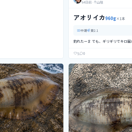
64日前
·
山陰
アオリイカ
960
g
×
1
本
中潮
東
2.1
釣れたー🦑 でも、ギリギリでキロ届
0
5