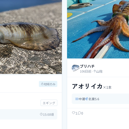
ブリハチ
106日前
·
山陰
アオリイカ
地域のみ
×
1
本
中潮
北東
5.6
エギング
0
1
15
:00頃