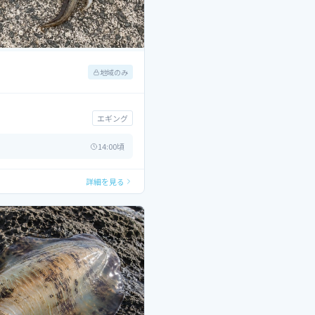
地域のみ
エギング
14
:00頃
詳細を見る