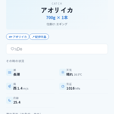
CATCH
アオリイカ
700g ×
1
本
仕掛け:
エギング
🐟
アオリイカ
📍
紀伊半島
0
5
その時の状況
潮
天気
長潮
晴れ
16.5°C
風
気圧
西 1.4
1016
m/s
hPa
月齢
25.4