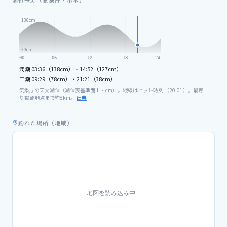
潮位予測（気象庁・串本）
138
cm
39
cm
00
06
12
18
24
満潮
03:36（138cm）・14:52（127cm）
干潮
09:29（78cm）・21:21（38cm）
気象庁の天文潮位（潮位表基準面上・cm）。縦線はヒット時刻 （
20
:
01
）。最寄
り掲載地点まで約
8
km。
出典
釣れた場所（地域）
地図を読み込み中…