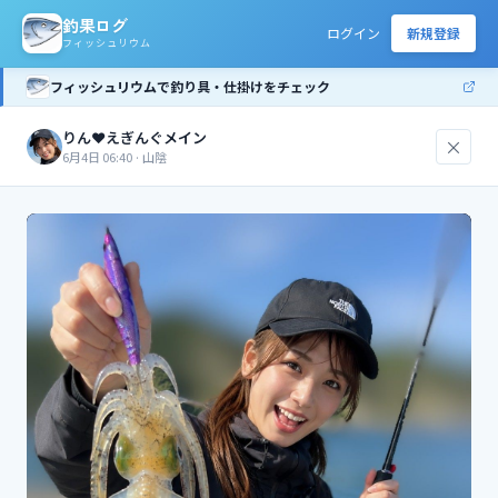
釣果ログ
ログイン
新規登録
フィッシュリウム
フィッシュリウムで釣り具・仕掛けをチェック
りん❤️えぎんぐメイン
×
6月4日 06:40
·
山陰