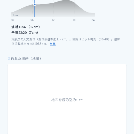
7
cm
00
06
12
18
24
満潮
15:47（32cm）
干潮
23:20（7cm）
気象庁の天文潮位（潮位表基準面上・cm）。縦線はヒット時刻 （
06
:
40
）。最寄
り掲載地点まで約
56.3
km。
出典
釣れた場所（地域）
地図を読み込み中…