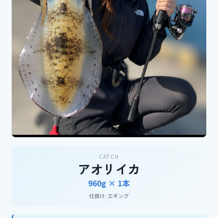
CATCH
アオリイカ
960g ×
1
本
仕掛け:
エギング