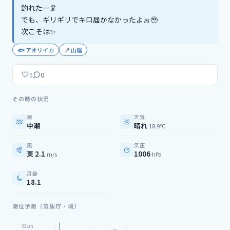
釣れたー🦑

でも、ギリギリでキロ届かなかったよぉ🥹

次こそは✨
🐟
アオリイカ
📍
山陰
0
5
その時の状況
潮
天気
中潮
晴れ
18.9°C
風
気圧
東 2.1
1006
m/s
hPa
月齢
18.1
潮位予測（気象庁・境）
32
cm