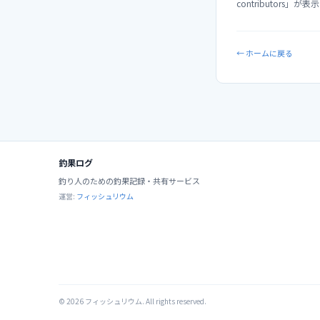
contributors」
← ホームに戻る
釣果ログ
釣り人のための釣果記録・共有サービス
運営:
フィッシュリウム
©
2026
フィッシュリウム. All rights reserved.