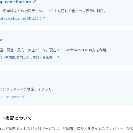
p contributors
↗
海岸線などの地図データ。Leaflet を通じて全マップ表示に利用。
atabase License (ODbL) 1.0
↗
↗
風速・風向・気圧データ。現在 API・Archive API の両方を利用。
Y 4.0（非商用/商用ともに無料・要出典）
↗
インタラクティブ地図ライブラリ。
Clause License
↗
ット表記について
p のタイル地図を表示している各ページでは、地図右下にリアルタイムでクレジット「© Open