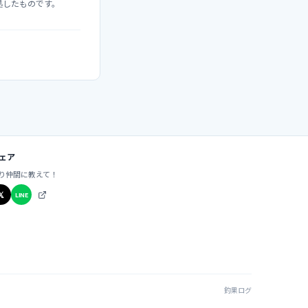
）に準拠したものです。
ェア
り仲間に教えて！
𝕏
LINE
釣果ログ