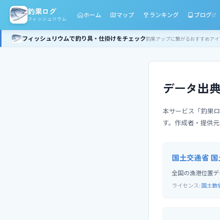
釣果ログ
ホーム
マップ
ランキング
ブログ
フィッシュリウム
フィッシュリウムで釣り具・仕掛けをチェック
釣果アップに繋がるおすすめアイ
データ出
本サービス「釣果ロ
す。作成者・提供元
国土交通省 
全国の漁港位置デ
ライセンス:
国土数