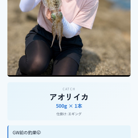
CATCH
アオリイカ
500g ×
1
本
仕掛け:
エギング
GW前の釣果🤭