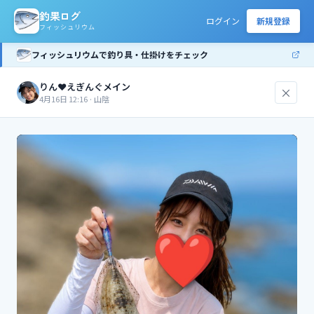
釣果ログ
ログイン
新規登録
フィッシュリウム
フィッシュリウムで釣り具・仕掛けをチェック
りん❤️えぎんぐメイン
×
4月16日 12:16
·
山陰