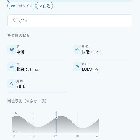
🐟
アオリイカ
📍
山陰
0
5
その時の状況
潮
天気
中潮
快晴
16.7°C
風
気圧
北東 5.7
1019
m/s
hPa
月齢
28.1
潮位予測（気象庁・境）
11
cm
-6
cm
00
06
12
18
24