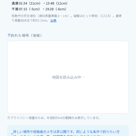
満潮
01:34（11cm）・13:48（11cm）
干潮
07:15（-5cm）・19:28（-6cm）
気象庁の天文潮位（潮位表基準面上・cm）。縦線はヒット時刻 （
12
:
16
）。最寄
り掲載地点まで約
55.1
km。
出典
釣れた場所（地域）
地図を読み込み中…
プライバシー保護のため、半径約5kmの範囲のみ表示しています。
詳しい場所や投稿者のメモは非公開です。同じような条件で釣りたい方