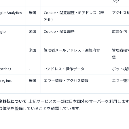
ング
le Analytics
米国
Cookie・閲覧履歴・IPアドレス（匿
アクセス
名化）
gle
米国
Cookie・閲覧履歴
広告配信
米国
管理者メールアドレス・通報内容
管理者宛
信
aptcha）
-
IPアドレス・操作データ
ボット検
e, Inc.
米国
エラー情報・アクセス情報
エラー監
タ移転について
: 上記サービスの一部は日本国外のサーバーを利用しま
な体制を整備していることを確認しています。