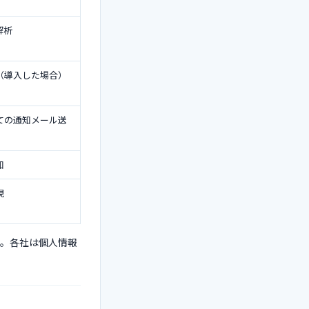
解析
（導入した場合）
ての通知メール送
知
視
す。各社は個人情報