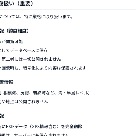
の取扱い（重要）
については、特に厳格に取り扱います。
情報（緯度経度）
みが閲覧可能
化
してデータベースに保存
・第三者には
一切公開されません
タ漏洩時も、暗号化により内容は保護されます
位置情報
: 相模湾、房総、若狭湾など、湾・半島レベル）
名や地点は公開されません
情報
にEXIFデータ（GPS情報含む）を
完全削除
S情報は、サーバーにも保存されません