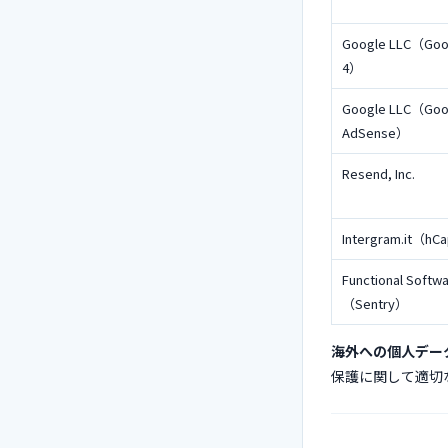
Google LLC（Goog
4）
Google LLC（Goo
AdSense）
Resend, Inc.
Intergram.it（hC
Functional Softwar
（Sentry）
海外への個人デー
保護に関して適切