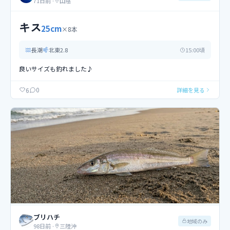
71日前
·
山陰
キス
25
cm
×
8
本
長潮
北東
2.8
15
:00頃
良いサイズも釣れました♪
0
6
詳細を見る
ブリハチ
地域のみ
98日前
·
三陸沖