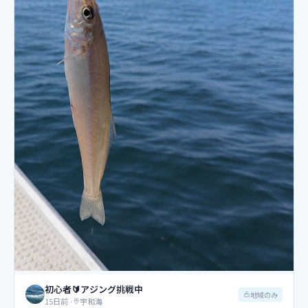
初心者🔰アジング挑戦中
地域のみ
15日前
·
宇和海