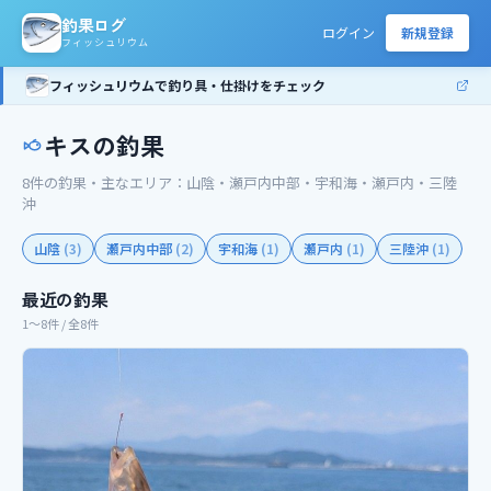
釣果ログ
ログイン
新規登録
フィッシュリウム
フィッシュリウムで釣り具・仕掛けをチェック
キス
の釣果
8
件の釣果
・主なエリア：
山陰・瀬戸内中部・宇和海・瀬戸内・三陸
沖
山陰
(
3
)
瀬戸内中部
(
2
)
宇和海
(
1
)
瀬戸内
(
1
)
三陸沖
(
1
)
最近の釣果
1〜8件 / 全8件