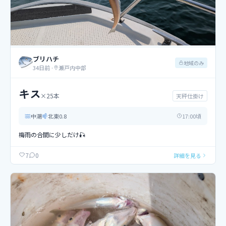
ブリハチ
地域のみ
34日前
·
瀬戸内中部
キス
×
25
本
天秤仕掛け
中潮
北東
0.8
17
:00頃
梅雨の合間に少しだけ🎣
0
7
詳細を見る