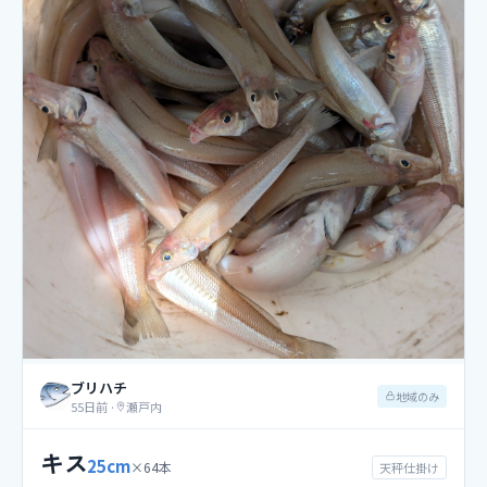
ブリハチ
地域のみ
55日前
·
瀬戸内
キス
25
cm
×
64
本
天秤仕掛け