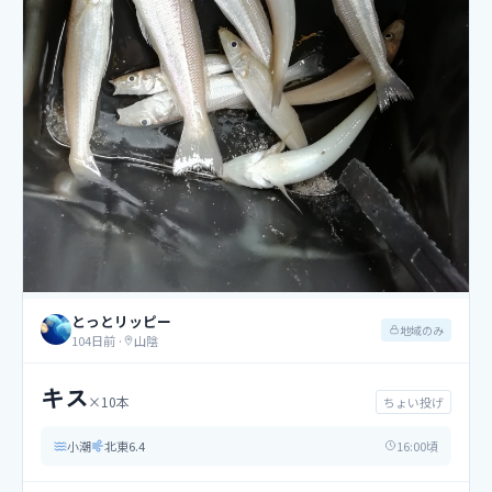
とっとリッピー
地域のみ
104日前
·
山陰
キス
×
10
本
ちょい投げ
小潮
北東
6.4
16
:00頃