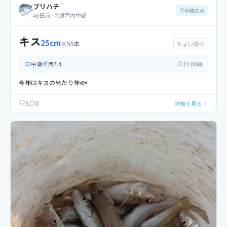
ブリハチ
地域のみ
46日前
·
瀬戸内中部
キス
25
cm
×
55
本
ちょい投げ
中潮
西
7.4
13
:00頃
今年はキスの当たり年🐟️
0
6
詳細を見る