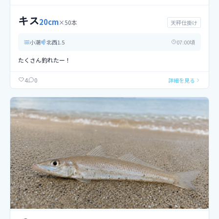
キス
20
cm
×
50
本
天秤仕掛け
小潮
北西
1.5
07
:00頃
たくさん釣れたー！
0
4
詳細を見る