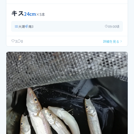
キス
24
cm
×
5
本
大潮
南
3
09
:00頃
0
3
詳細を見る