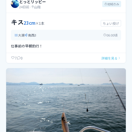
とっとリッピー
地域のみ
24日前
·
山陰
キス
23
cm
×
1
本
ちょい投げ
大潮
南西
3
06
:00頃
仕事前の早朝釣行！
0
7
詳細を見る