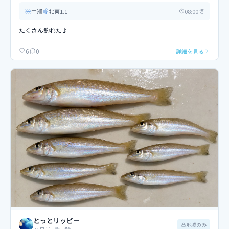
中潮
北東
1.1
08
:00頃
たくさん釣れた♪
0
6
詳細を見る
とっとリッピー
地域のみ