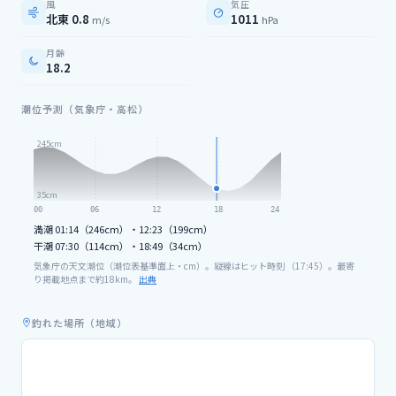
風
気圧
北東 0.8
1011
m/s
hPa
月齢
18.2
潮位予測（気象庁・高松）
245
cm
35
cm
00
06
12
18
24
満潮
01:14（246cm）・12:23（199cm）
干潮
07:30（114cm）・18:49（34cm）
気象庁の天文潮位（潮位表基準面上・cm）。縦線はヒット時刻 （
17
:
45
）。最寄
り掲載地点まで約
18
km。
出典
釣れた場所（地域）