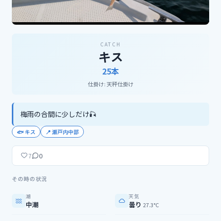
CATCH
キス
25
本
仕掛け:
天秤仕掛け
梅雨の合間に少しだけ🎣
🐟
キス
📍
瀬戸内中部
0
7
その時の状況
潮
天気
中潮
曇り
27.3°C