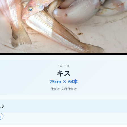
CATCH
キス
25cm ×
64
本
仕掛け:
天秤仕掛け
た♪
内