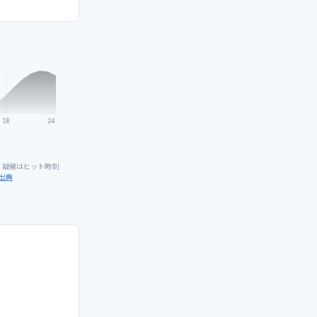
18
24
）
。縦線はヒット時刻
出典