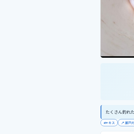
たくさん釣れ
🐟
キス
📍
瀬戸