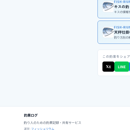
FISH-RI
キスの釣
キスの情報
FISH-RI
天秤仕掛
釣り方別の
この釣果をシェ
𝕏
X
LINE
釣果ログ
釣り人のための釣果記録・共有サービス
運営:
フィッシュリウム