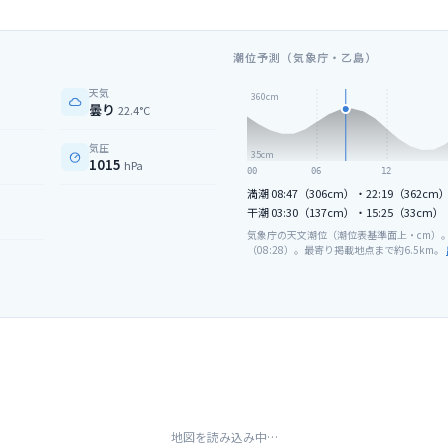
潮位予測（気象庁・乙島）
天気
360
cm
曇り
22.4°C
気圧
35
cm
1015
hPa
00
06
12
満潮
08:47（306cm）・22:19（362cm
干潮
03:30（137cm）・15:25（33cm）
気象庁の天文潮位（潮位表基準面上・cm）
（
08
:
28
）。最寄り掲載地点まで約
6.5
km。
）
地図を読み込み中…