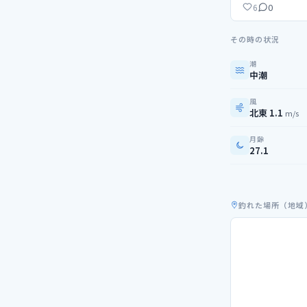
0
6
その時の状況
潮
中潮
風
北東 1.1
m/s
月齢
27.1
釣れた場所（地域