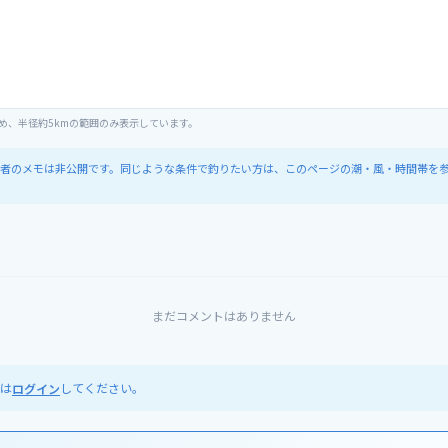
め、半径約5kmの範囲のみ表示しています。
者のメモは非公開です。同じような条件で釣りたい方は、このページの潮・風・時間帯を
まだコメントはありません
は
してください。
ログイン