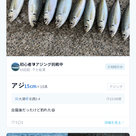
初心者🔰アジング挑戦中
地域のみ
65日前
·
土佐湾
アジ
15
cm
×
10
本
アジング
大潮
北西
3.4
15
:00頃
台風後だったけど釣れた😆
1
7
詳細を見る