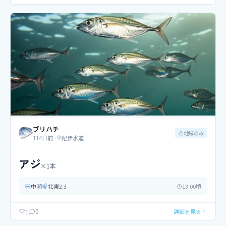
ブリハチ
地域のみ
114日前
·
紀伊水道
アジ
×
1
本
中潮
北東
2.3
13
:00頃
0
1
詳細を見る