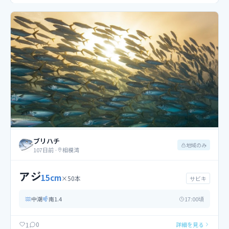
ブリハチ
地域のみ
107日前
·
相模湾
アジ
15
cm
×
50
本
サビキ
中潮
南
1.4
17
:00頃
0
1
詳細を見る