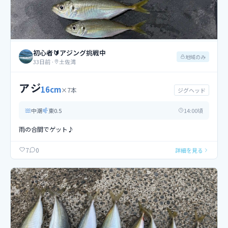
初心者🔰アジング挑戦中
地域のみ
33日前
·
土佐湾
アジ
16
cm
×
7
本
ジグヘッド
中潮
東
0.5
14
:00頃
雨の合間でゲット♪
0
7
詳細を見る