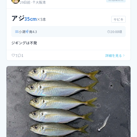
29日前
·
大阪湾
アジ
35
cm
×
5
本
サビキ
小潮
南
4.3
20
:00頃
ジギングは不発
1
7
詳細を見る