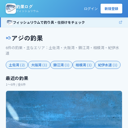
釣果ログ
ログイン
新規登録
フィッシュリウム
フィッシュリウムで釣り具・仕掛けをチェック
アジ
の釣果
6
件の釣果
・主なエリア：
土佐湾・大阪湾・錦江湾・相模湾・紀伊水
道
土佐湾
(
2
)
大阪湾
(
1
)
錦江湾
(
1
)
相模湾
(
1
)
紀伊水道
(
1
)
最近の釣果
1〜6件 / 全6件