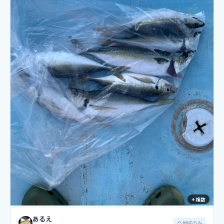
+ 複数
あるえ
地域のみ