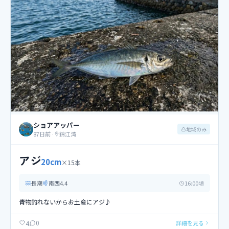
ショアアッパー
地域のみ
87日前
·
錦江湾
アジ
20
cm
×
15
本
長潮
南西
4.4
16
:00頃
青物釣れないからお土産にアジ♪
0
4
詳細を見る