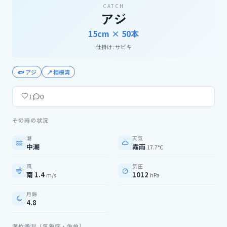
CATCH
アジ
15cm ×
50
本
仕掛け:
サビキ
🐟
アジ
📍
相模湾
0
1
その時の状況
潮
天気
中潮
霧雨
17.7°C
風
気圧
南 1.4
1012
m/s
hPa
月齢
4.8
潮位予測（気象庁・佐伯）