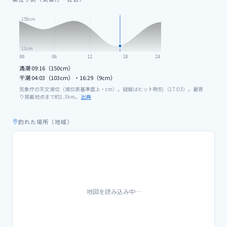
150
cm
11
cm
00
06
12
18
24
満潮
09:16（150cm）
干潮
04:03（103cm）・16:29（9cm）
気象庁の天文潮位（潮位表基準面上・cm）。縦線はヒット時刻 （
17
:
03
）。最寄
り掲載地点まで約
1.3
km。
出典
釣れた場所（地域）
地図を読み込み中…