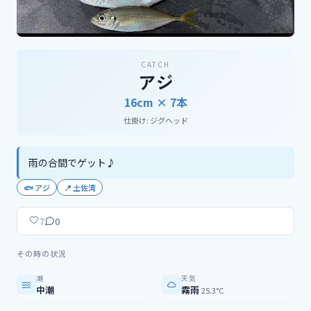
CATCH
アジ
16cm ×
7
本
仕掛け:
ジグヘッド
雨の合間でゲット♪
🐟
アジ
📍
土佐湾
0
7
その時の状況
潮
天気
中潮
霧雨
25.3°C