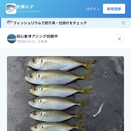
釣果ログ
ログイン
新規登録
フィッシュリウム
フィッシュリウムで釣り具・仕掛けをチェック
初心者🔰アジング挑戦中
×
7月5日 14:12
·
土佐湾