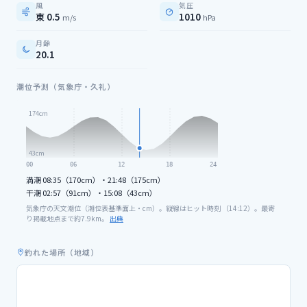
風
気圧
東 0.5
1010
m/s
hPa
月齢
20.1
潮位予測（気象庁・久礼）
174
cm
43
cm
00
06
12
18
24
満潮
08:35（170cm）・21:48（175cm）
干潮
02:57（91cm）・15:08（43cm）
気象庁の天文潮位（潮位表基準面上・cm）。縦線はヒット時刻 （
14
:
12
）。最寄
り掲載地点まで約
7.9
km。
出典
釣れた場所（地域）