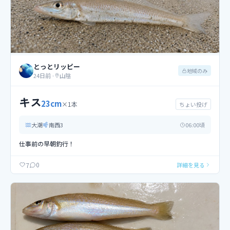
とっとリッピー
地域のみ
24日前
·
山陰
キス
23
cm
×
1
本
ちょい投げ
大潮
南西
3
06
:00頃
仕事前の早朝釣行！
0
7
詳細を見る