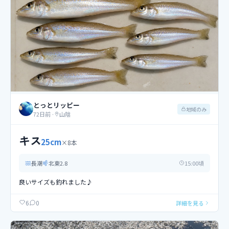
とっとリッピー
地域のみ
72日前
·
山陰
キス
25
cm
×
8
本
長潮
北東
2.8
15
:00頃
良いサイズも釣れました♪
0
6
詳細を見る