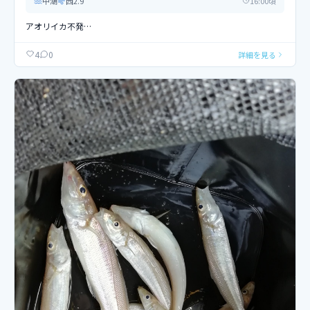
中潮
西
2.9
16
:00頃
アオリイカ不発…
0
4
詳細を見る