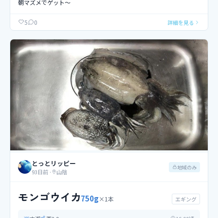
朝マズメでゲット〜
0
5
詳細を見る
とっとリッピー
地域のみ
93日前
·
山陰
モンゴウイカ
750
g
×
1
本
エギング