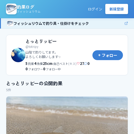
釣果ログ
ログイン
新規登録
フィッシュリウム
フィッシュリウムで釣り具・仕掛けをチェック
とっとリッピー
@
totripy
山陰で釣りしてます。

+ フォロー
よろしくお願いします✨
5
4
25
cm
27
0
釣果
魚種
自己ベスト
(
キス
)
0
0
フォロワー
フォロー中
とっとリッピーの公開釣果
5件