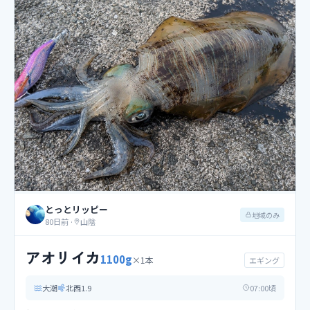
とっとリッピー
地域のみ
80日前
·
山陰
アオリイカ
1100
g
×
1
本
エギング
大潮
北西
1.9
07
:00頃