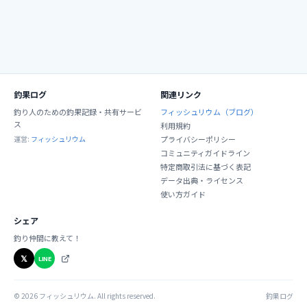
釣果ログ
関連リンク
釣り人のための釣果記録・共有サービ
フィッシュリウム（ブログ）
ス
利用規約
運営:
フィッシュリウム
プライバシーポリシー
コミュニティガイドライン
特定商取引法に基づく表記
データ出典・ライセンス
使い方ガイド
シェア
釣り仲間に教えて！
𝕏
LINE
©
2026
フィッシュリウム. All rights reserved.
釣果ログ