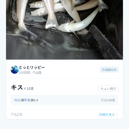
とっとリッピー
地域のみ
105日前
·
山陰
キス
×
10
本
ちょい投げ
小潮
北東
6.4
16
:00頃
0
5
詳細を見る