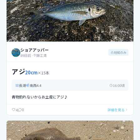
ショアアッパー
地域のみ
89日前
·
錦江湾
アジ
20
cm
×
15
本
長潮
南西
4.4
16
:00頃
青物釣れないからお土産にアジ♪
0
4
詳細を見る