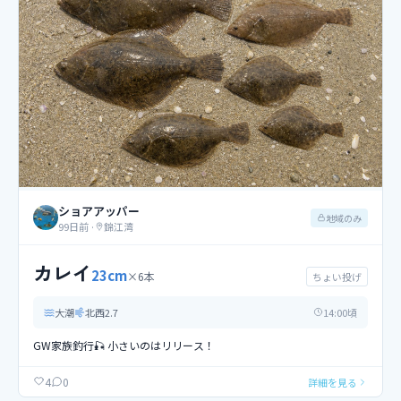
ショアアッパー
地域のみ
99日前
·
錦江湾
カレイ
23
cm
×
6
本
ちょい投げ
大潮
北西
2.7
14
:00頃
GW家族釣行🎣 小さいのはリリース！
0
4
詳細を見る