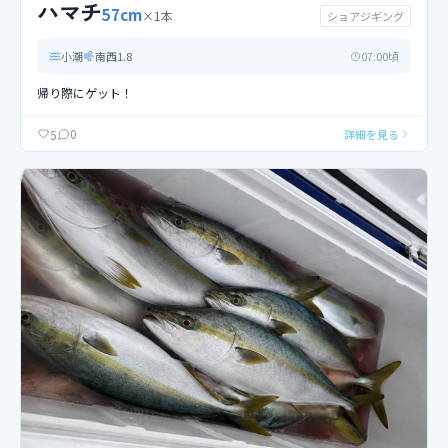
ハマチ
57
cm
×
1
本
ショアジギング
小潮
南西
1.8
07
:00頃
帰り際にゲット！
0
5
詳細を見る