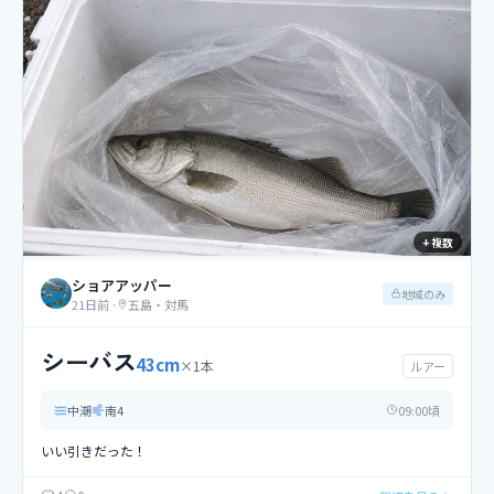
+ 複数
ショアアッパー
地域のみ
21日前
·
五島・対馬
シーバス
43
cm
×
1
本
ルアー
中潮
南
4
09
:00頃
いい引きだった！