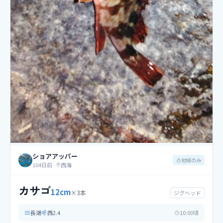
ショアアッパー
地域のみ
104日前
·
西海
カサゴ
12
cm
×
3
本
ジグヘッド
長潮
西
2.4
10
:00頃