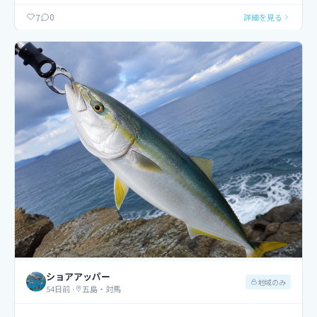
0
7
詳細を見る
ショアアッパー
地域のみ
54日前
·
五島・対馬