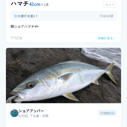
ハマチ
43
cm
×
1
本
ミノー
大潮
北東
2.7
08
:00頃
朝ショアハマチ🐟️
0
7
詳細を見る
ショアアッパー
地域のみ
62日前
·
五島・対馬