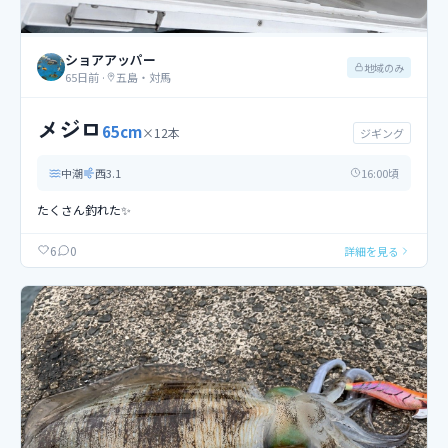
ショアアッパー
地域のみ
65日前
·
五島・対馬
メジロ
65
cm
×
12
本
ジギング
中潮
西
3.1
16
:00頃
たくさん釣れた✨
0
6
詳細を見る