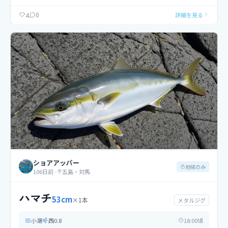
0
4
詳細を見る
ショアアッパー
地域のみ
106日前
·
五島・対馬
ハマチ
53
cm
×
1
本
メタルジグ
小潮
西
0.8
18
:00頃