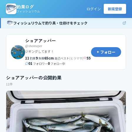
釣果ログ
ログイン
新規登録
フィッシュリウム
フィッシュリウムで釣り具・仕掛けをチェック
ショアアッパー
@
shoreuper
ジギングしてます！
+ フォロー
11
9
65
cm
55
釣果
魚種
自己ベスト
(
ヒラマサ
)
0
1
0
フォロワー
フォロー中
ショアアッパーの公開釣果
11件