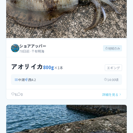
ショアアッパー
地域のみ
78日前
·
有明海
アオリイカ
800
g
×
1
本
エギング
中潮
西
4.2
14
:00頃
0
6
詳細を見る