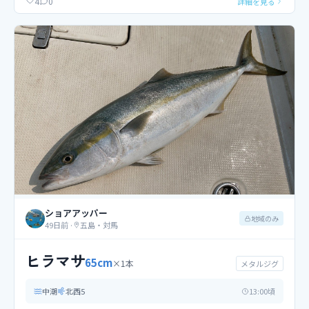
0
4
詳細を見る
ショアアッパー
地域のみ
49日前
·
五島・対馬
ヒラマサ
65
cm
×
1
本
メタルジグ
中潮
北西
5
13
:00頃