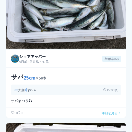
ショアアッパー
地域のみ
9日前
·
五島・対馬
サバ
25
cm
×
50
本
大潮
西
5.4
15
:00頃
サバまつり🎣
0
3
詳細を見る