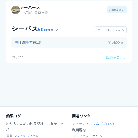
シーバース
地域のみ
135日前
·
東京湾
シーバス
50
cm
×
1
本
バイブレーション
中潮
南東
1.6
14
:00頃
0
2
詳細を見る
釣果ログ
関連リンク
釣り人のための釣果記録・共有サービ
フィッシュリウム（ブログ）
ス
利用規約
運営:
フィッシュリウム
プライバシーポリシー