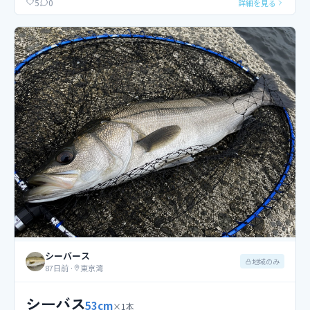
0
5
詳細を見る
シーバース
地域のみ
87日前
·
東京湾
シーバス
53
cm
×
1
本