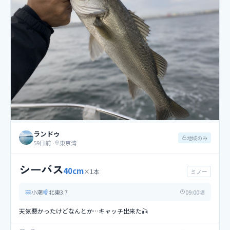
ランドゥ
地域のみ
59日前
·
東京湾
シーバス
40
cm
×
1
本
ミノー
小潮
北東
3.7
09
:00頃
天気悪かったけどなんとか…キャッチ出来た🎣