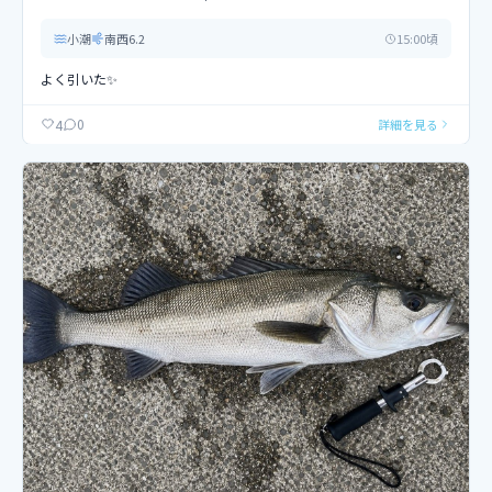
小潮
南西
6.2
15
:00頃
よく引いた✨
0
4
詳細を見る