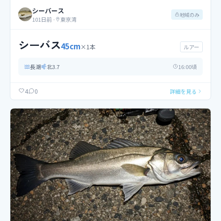
シーバース
地域のみ
101日前
·
東京湾
シーバス
45
cm
×
1
本
ルアー
長潮
北
3.7
16
:00頃
0
4
詳細を見る