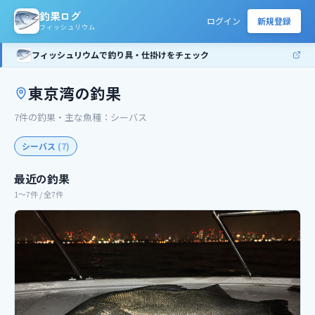
釣果ログ
ログイン
新規登録
フィッシュリウム
フィッシュリウムで釣り具・仕掛けをチェック
東京湾
の釣果
7
件の釣果
・主な魚種：
シーバス
シーバス
(
7
)
最近の釣果
1〜7件 / 全7件