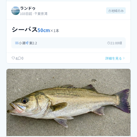
ランドゥ
地域のみ
103日前
·
東京湾
シーバス
50
cm
×
1
本
小潮
東
2.2
21
:00頃
0
4
詳細を見る