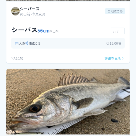
シーバース
地域のみ
96日前
·
東京湾
シーバス
56
cm
×
1
本
ルアー
大潮
南西
0.5
16
:00頃
0
4
詳細を見る