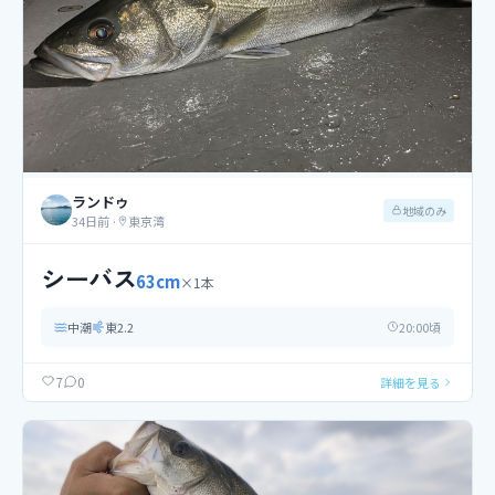
ランドゥ
地域のみ
34日前
·
東京湾
シーバス
63
cm
×
1
本
中潮
東
2.2
20
:00頃
0
7
詳細を見る