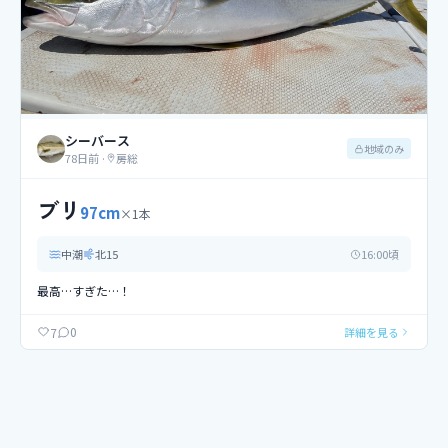
シーバース
地域のみ
78日前
·
房総
ブリ
97
cm
×
1
本
中潮
北
15
16
:00頃
最高…すぎた…！
0
7
詳細を見る