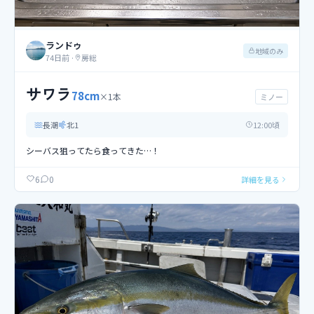
ランドゥ
地域のみ
74日前
·
房総
サワラ
78
cm
×
1
本
ミノー
長潮
北
1
12
:00頃
シーバス狙ってたら食ってきた…！
0
6
詳細を見る