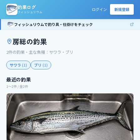
釣果ログ
ログイン
新規登録
フィッシュリウム
フィッシュリウムで釣り具・仕掛けをチェック
房総
の釣果
2
件の釣果
・主な魚種：
サワラ・ブリ
サワラ
(
1
)
ブリ
(
1
)
最近の釣果
1〜2件 / 全2件