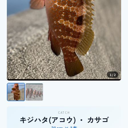
1
/
2
CATCH
キジハタ(アコウ) ・ カサゴ