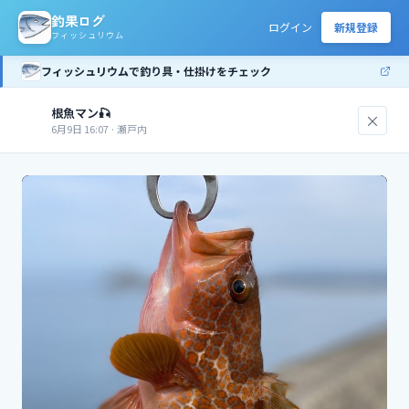
釣果ログ
ログイン
新規登録
フィッシュリウム
フィッシュリウムで釣り具・仕掛けをチェック
根魚マン🎣
×
根
6月9日 16:07
·
瀬戸内