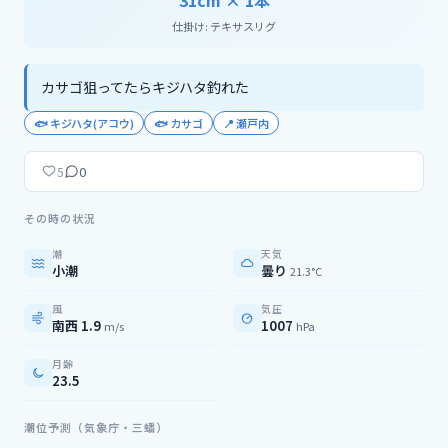
31cm ×
1
本
仕掛け:
テキサスリグ
カサゴ狙ってたらキジハタ釣れた
🐟
キジハタ(アコウ)
🐟
カサゴ
📍
瀬戸内
0
5
その時の状況
潮
天気
小潮
曇り
21.3°C
風
気圧
南西 1.9
1007
m/s
hPa
月齢
23.5
潮位予測（気象庁・三蟠）