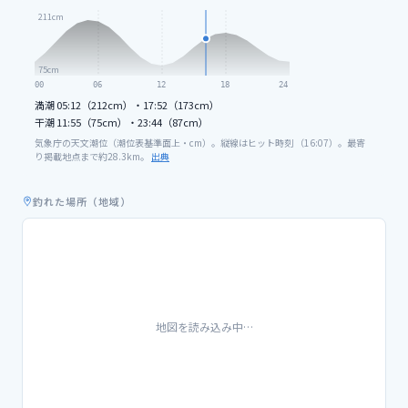
211
cm
75
cm
00
06
12
18
24
満潮
05:12（212cm）・17:52（173cm）
干潮
11:55（75cm）・23:44（87cm）
気象庁の天文潮位（潮位表基準面上・cm）。縦線はヒット時刻 （
16
:
07
）。最寄
り掲載地点まで約
28.3
km。
出典
釣れた場所（地域）
地図を読み込み中…