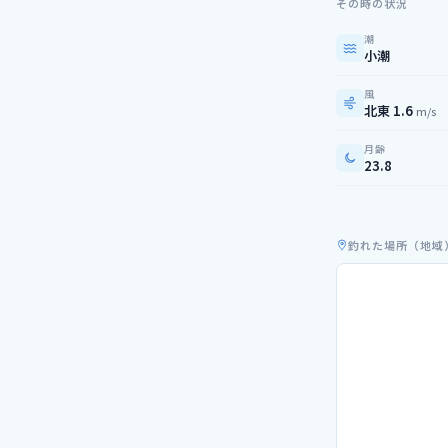
その時の状況
潮
小潮
風
北東 1.6
m/s
月齢
23.8
釣れた場所（地域