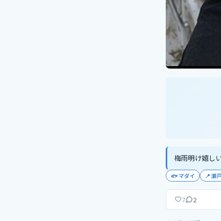
梅雨明け嬉し
🐟
マダイ
📍
瀬
2
7