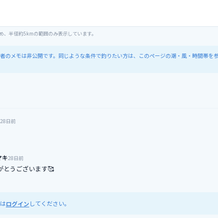
め、半径約5kmの範囲のみ表示しています。
者のメモは非公開です。同じような条件で釣りたい方は、このページの潮・風・時間帯を
28日前
マキ
28日前
がとうございます🥰
は
してください。
ログイン