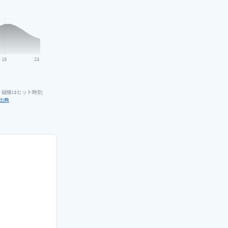
18
24
）
。縦線はヒット時刻
出典