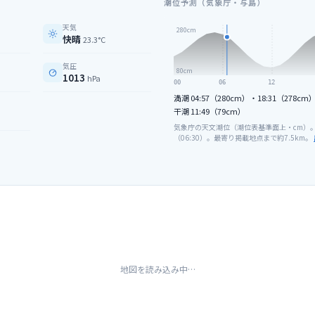
潮位予測（気象庁・与島）
天気
280
cm
快晴
23.3°C
気圧
80
cm
1013
hPa
00
06
12
満潮
04:57（280cm）・18:31（278cm
干潮
11:49（79cm）
気象庁の天文潮位（潮位表基準面上・cm）
（
06
:
30
）。最寄り掲載地点まで約
7.5
km。
）
地図を読み込み中…