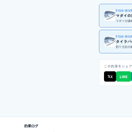
FISH-RI
マダイの
マダイの情
FISH-RI
タイラバ
釣り方別の
この釣果をシェ
𝕏
X
LINE
釣果ログ