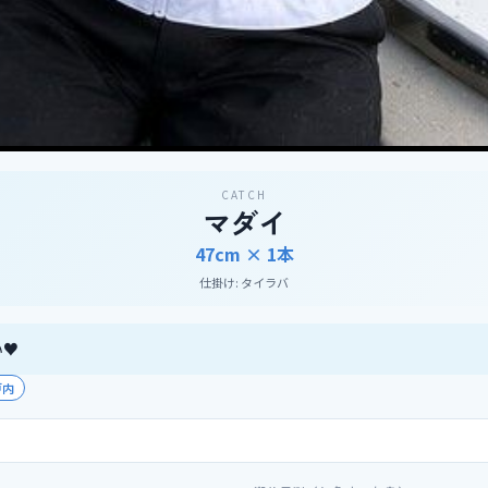
CATCH
マダイ
47cm ×
1
本
仕掛け:
タイラバ
い♥
戸内