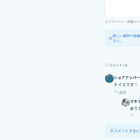
プライバシー保護のた
詳しい場所や投稿
さい。
コメント (
2
)
ショアアッパー
ナイスです！
1
返信
マキ
あり
コメントするに