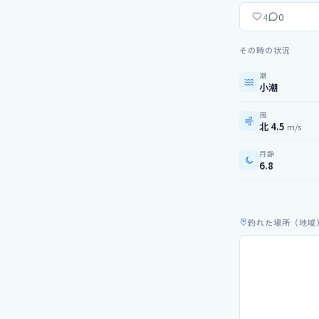
0
4
その時の状況
潮
小潮
風
北 4.5
m/s
月齢
6.8
釣れた場所（地域