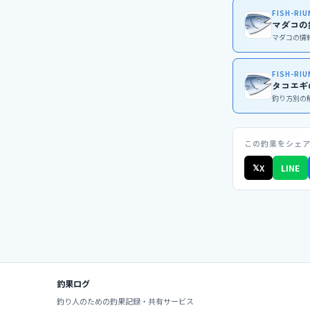
FISH-RI
マダコの
マダコの情
FISH-RI
タコエギ
釣り方別の
この釣果をシェ
𝕏
X
LINE
釣果ログ
釣り人のための釣果記録・共有サービス