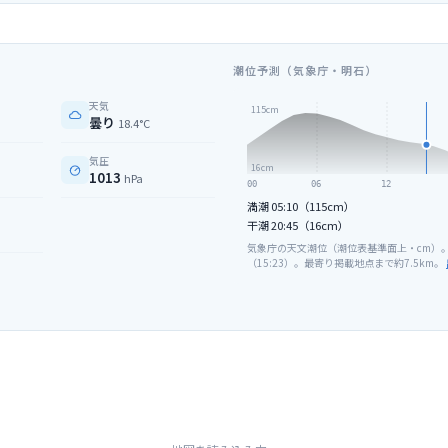
潮位予測（気象庁・明石）
天気
115
cm
曇り
18.4°C
気圧
16
cm
1013
hPa
00
06
12
満潮
05:10（115cm）
干潮
20:45（16cm）
気象庁の天文潮位（潮位表基準面上・cm）
（
15
:
23
）。最寄り掲載地点まで約
7.5
km。
）