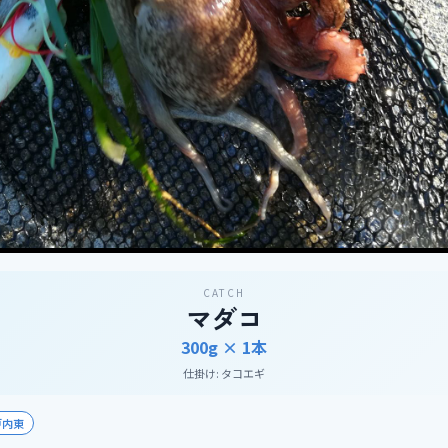
CATCH
マダコ
300g ×
1
本
仕掛け:
タコエギ
戸内東