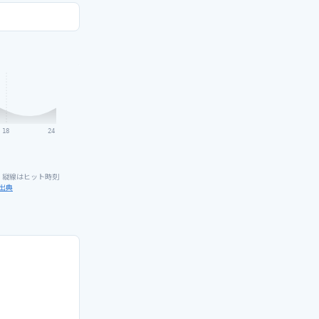
18
24
。縦線はヒット時刻
出典