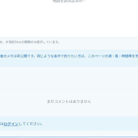
地図を読み込み中…
め、半径約5kmの範囲のみ表示しています。
者のメモは非公開です。同じような条件で釣りたい方は、このページの潮・風・時間帯を
まだコメントはありません
は
してください。
ログイン