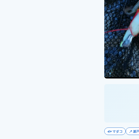
🐟
マダコ
📍
瀬