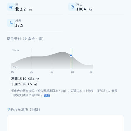
風
気圧
北 2.2
1004
m/s
hPa
月齢
17.5
潮位予測（気象庁・境）
33
cm
7
cm
00
06
12
18
24
満潮
15:10（33cm）
干潮
22:36（7cm）
気象庁の天文潮位（潮位表基準面上・cm）。縦線はヒット時刻 （
17
:
33
）。最寄
り掲載地点まで約
0
km。
出典
釣れた場所（地域）