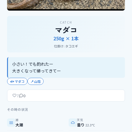
CATCH
マダコ
250g ×
1
本
仕掛け:
タコエギ
小さい！でも釣れたー

大きくなって帰ってきてー
🐟
マダコ
📍
山陰
0
7
その時の状況
潮
天気
大潮
曇り
22.3°C