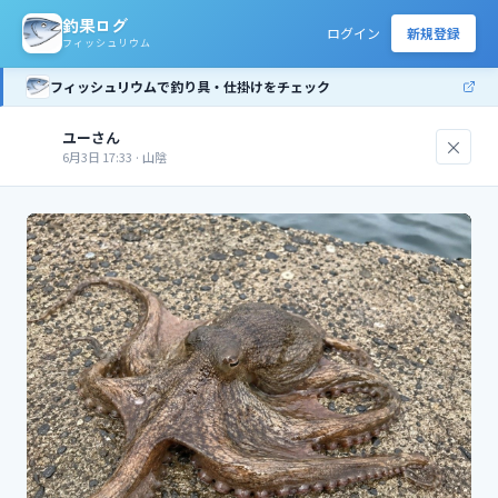
釣果ログ
ログイン
新規登録
フィッシュリウム
フィッシュリウムで釣り具・仕掛けをチェック
ユーさん
×
ユ
6月3日 17:33
·
山陰